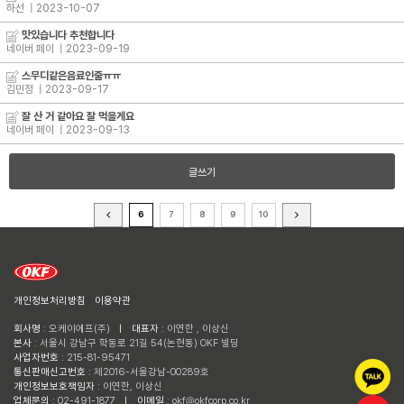
하선
| 2023-10-07
맛있습니다 추천합니다
네이버 페이
| 2023-09-19
스무디같은음료인줄ㅠㅠ
김민정
| 2023-09-17
잘 산 거 같아요 잘 먹을게요
네이버 페이
| 2023-09-13
글쓰기
6
7
8
9
10
개인정보처리방침
이용약관
회사명
: 오케이에프(주)
ㅣ
대표자
: 이연한 , 이상신
본사
: 서울시 강남구 학동로 21길 54(논현동) OKF 빌딩
사업자번호
: 215-81-95471
통신판매신고번호
: 제2016-서울강남-00289호
개인정보보호책임자
: 이연한, 이상신
업체문의
: 02-491-1877
ㅣ
이메일
: okf@okfcorp.co.kr