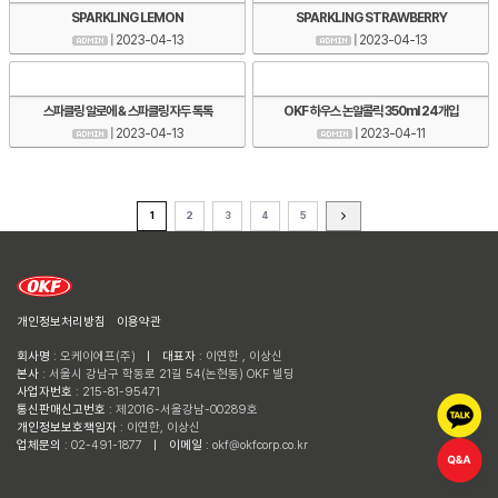
SPARKLING LEMON
SPARKLING STRAWBERRY
| 2023-04-13
| 2023-04-13
스파클링 알로에 & 스파클링 자두 톡톡
OKF 하우스 논알콜릭 350ml 24개입
| 2023-04-13
| 2023-04-11
1
2
3
4
5
개인정보처리방침
이용약관
회사명
: 오케이에프(주)
ㅣ
대표자
: 이연한 , 이상신
본사
: 서울시 강남구 학동로 21길 54(논현동) OKF 빌딩
사업자번호
: 215-81-95471
통신판매신고번호
: 제2016-서울강남-00289호
개인정보보호책임자
: 이연한, 이상신
업체문의
: 02-491-1877
ㅣ
이메일
: okf@okfcorp.co.kr