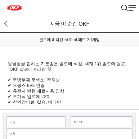
지금 이 순간 OKF
알로에 베라킹 500ml 페트 20개입
몽글몽글 씹히는 기분좋은 알로에 식감, 세계 1위 알로에 음료
"OKF 알로에베라킹"💚
✔ 무방부제 무색소, 무지방
✔ 프랑스 EVE 인증
✔ 유전자 변형 재료사용 안함
✔ 오가닉 알로에 22%
✔ 천연감미료, 칼슘, 비타민