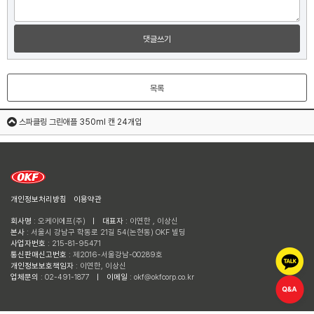
댓글쓰기
목록
스파클링 그린애플 350ml 캔 24개입
개인정보처리방침
이용약관
회사명
: 오케이에프(주)
ㅣ
대표자
: 이연한 , 이상신
본사
: 서울시 강남구 학동로 21길 54(논현동) OKF 빌딩
사업자번호
: 215-81-95471
통신판매신고번호
: 제2016-서울강남-00289호
개인정보보호책임자
: 이연한, 이상신
업체문의
: 02-491-1877
ㅣ
이메일
: okf@okfcorp.co.kr