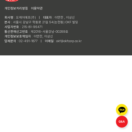
개인정보처리방침
이용약관
회사명
: 오케이에프(주)
ㅣ
대표자
: 이연한 , 이상신
본사
: 서울시 강남구 학동로 21길 54(논현동) OKF 빌딩
사업자번호
: 215-81-95471
통신판매신고번호
: 제2016-서울강남-00289호
개인정보보호책임자
: 이연한, 이상신
업체문의
: 02-491-1877
ㅣ
이메일
: okf@okfcorp.co.kr