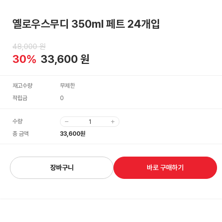
옐로우스무디 350ml 페트 24개입
48,000
원
30
%
33,600
원
재고수량
무제한
적립금
0
-1
+1
33,600
원
장바구니
바로 구매하기