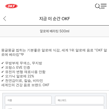
지금 이 순간 OKF
알로에 베라킹 500ml
몽글몽글 씹히는 기분좋은 알로에 식감, 세계 1위 알로에 음료 "OKF 알
로에 베라킹"💚
✔ 무방부제 무색소, 무지방
✔ 프랑스 EVE 인증
✔ 유전자 변형 재료사용 안함
✔ 오가닉 알로에 22%
✔ 천연감미료, 칼슘, 비타민
세계인의 건강 음료 브랜드 OKF