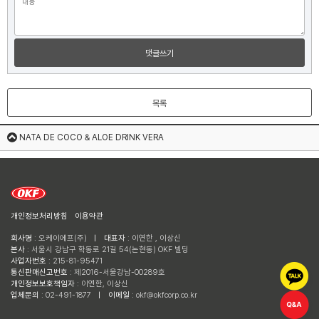
댓글쓰기
목록
NATA DE COCO & ALOE DRINK VERA
개인정보처리방침
이용약관
회사명
: 오케이에프(주)
ㅣ
대표자
: 이연한 , 이상신
본사
: 서울시 강남구 학동로 21길 54(논현동) OKF 빌딩
사업자번호
: 215-81-95471
통신판매신고번호
: 제2016-서울강남-00289호
개인정보보호책임자
: 이연한, 이상신
업체문의
: 02-491-1877
ㅣ
이메일
: okf@okfcorp.co.kr